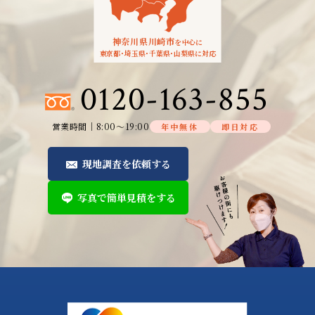
神奈川県川崎市
を中心に
東京都
・
埼玉県
・
千葉県
・
山梨県に対応
0120-163-855
営業時間│8:00～19:00
年中無休
即日対応
現地調査を依頼する
写真で簡単見積をする