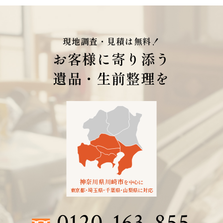
現地調査・見積は無料！
お客様に寄り添う
遺品・生前整理を
神奈川県川崎市
を中心に
東京都
・
埼玉県
・
千葉県
・
山梨県に対応
0120-163-855