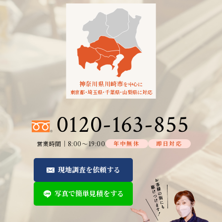
神奈川県川崎市
を中心に
東京都
・
埼玉県
・
千葉県
・
山梨県に対応
0120-163-855
営業時間│8:00～19:00
年中無休
即日対応
現地調査を依頼する
写真で簡単見積をする