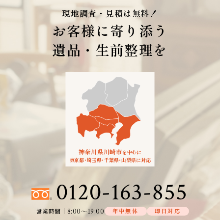
現地調査・見積は無料！
お客様に寄り添う
遺品・生前整理を
神奈川県川崎市
を中心に
東京都
・
埼玉県
・
千葉県
・
山梨県に対応
0120-163-855
営業時間│8:00～19:00
年中無休
即日対応