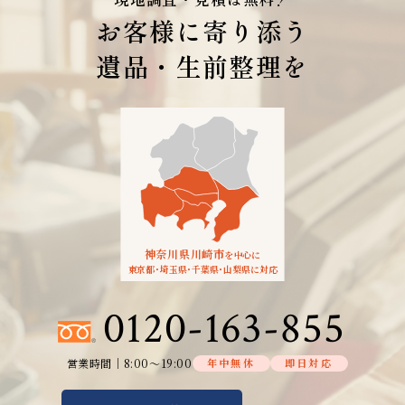
お客様に寄り添う
遺品・生前整理を
神奈川県川崎市
を中心に
東京都
・
埼玉県
・
千葉県
・
山梨県に対応
0120-163-855
営業時間│8:00～19:00
年中無休
即日対応