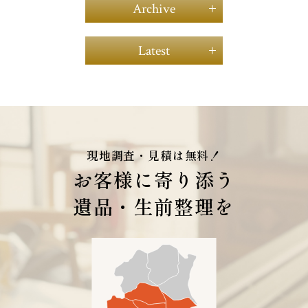
Archive
2026年04月（2）
Latest
2026年03月（1）
2026年02月（1）
遺品整理のお見積りに行ってきま
す
2026年01月（2）
（2025年10月12日）
2025年12月（2）
2025年11月（7）
現地調査・見積は無料！
2025年10月（5）
お客様に寄り添う
2025年09月（5）
2025年08月（11）
遺品・生前整理を
2025年07月（8）
2025年06月（8）
2025年05月（11）