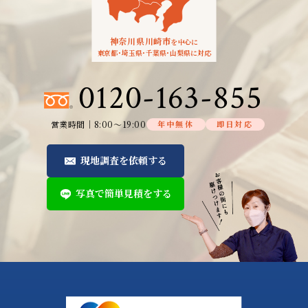
神奈川県川崎市
を中心に
東京都
・
埼玉県
・
千葉県
・
山梨県に対応
0120-163-855
営業時間│8:00～19:00
年中無休
即日対応
現地調査を依頼する
写真で簡単見積をする