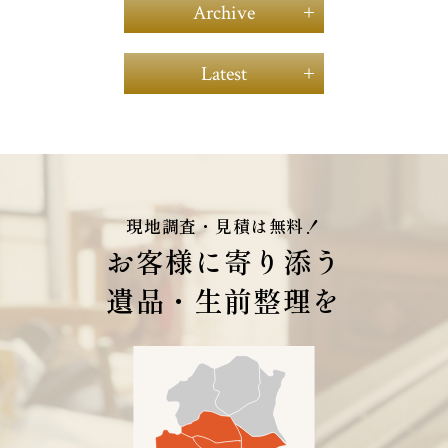
Archive
2026年04月（2）
Latest
2026年03月（1）
2026年02月（1）
本日は高齢者施設にて遺品整理
（2025年10月07日）
2026年01月（2）
2025年12月（2）
2025年11月（7）
現地調査・見積は無料！
2025年10月（5）
お客様に寄り添う
2025年09月（5）
2025年08月（11）
遺品・生前整理を
2025年07月（8）
2025年06月（8）
2025年05月（11）