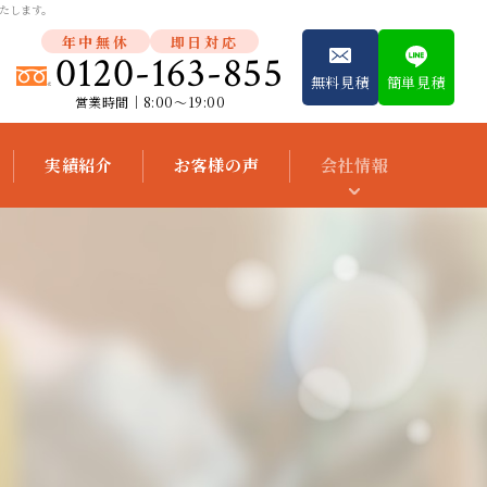
たします。
年中無休
即日対応
0120-163-855
無料見積
簡単見積
営業時間│8:00～19:00
実績紹介
お客様の声
会社情報
スタッフ紹介
会社概要
便利屋独立開
業支援