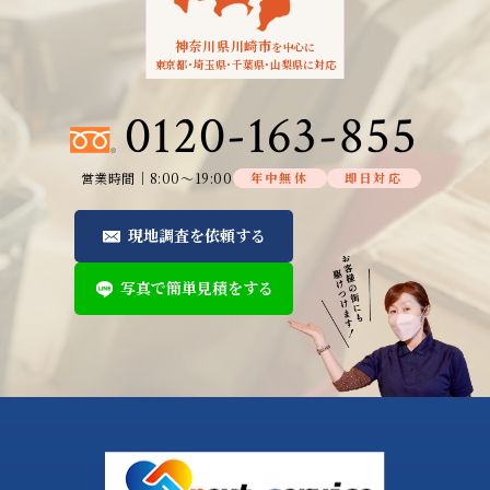
神奈川県川崎市
を中心に
東京都
・
埼玉県
・
千葉県
・
山梨県に対応
0120-163-855
営業時間│8:00～19:00
年中無休
即日対応
現地調査を依頼する
写真で簡単見積をする