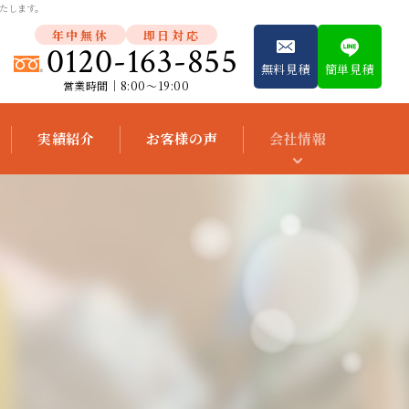
たします。
年中無休
即日対応
0120-163-855
無料見積
簡単見積
営業時間│8:00～19:00
実績紹介
お客様の声
会社情報
スタッフ紹介
会社概要
便利屋独立開
業支援