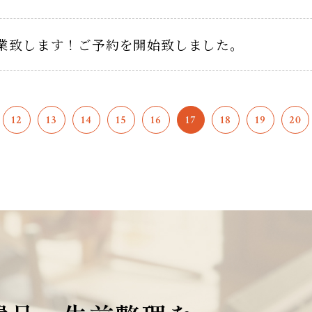
業致します！ご予約を開始致しました。
12
13
14
15
16
17
18
19
20