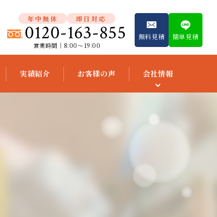
年中無休
即日対応
0120-163-855
無料見積
簡単見積
営業時間│8:00～19:00
実績紹介
お客様の声
会社情報
スタッフ紹介
会社概要
便利屋独立開
業支援