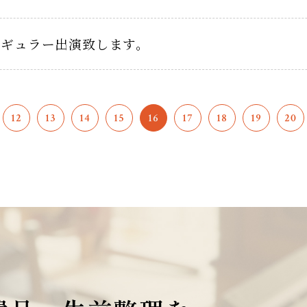
レギュラー出演致します。
12
13
14
15
16
17
18
19
20