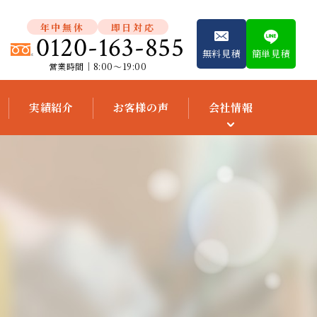
年中無休
即日対応
0120-163-855
無料見積
簡単見積
営業時間│8:00～19:00
実績紹介
お客様の声
会社情報
スタッフ紹介
会社概要
便利屋独立開
業支援