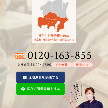
2018年04月（3）
神奈川県川崎市
を中心に
東京都
・
埼玉県
・
千葉県
・
山梨県に対応
0120-163-855
営業時間│8:00～19:00
年中無休
即日対応
現地調査を依頼する
写真で簡単見積をする