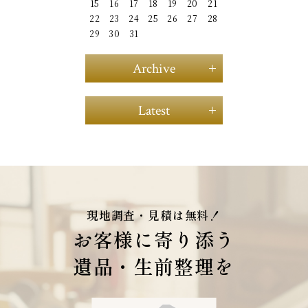
15
16
17
18
19
20
21
22
23
24
25
26
27
28
29
30
31
Archive
2025年04月（1）
Latest
2024年06月（1）
2019年02月（1）
生前整理と断捨離
（2018年08月16日）
2019年01月（1）
2018年12月（1）
2018年10月（1）
現地調査・見積は無料！
2018年09月（1）
お客様に寄り添う
2018年08月（1）
2018年07月（1）
遺品・生前整理を
2018年06月（1）
2018年05月（1）